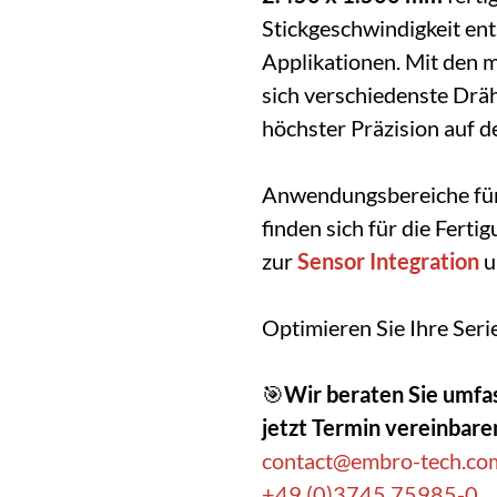
Stickgeschwindigkeit ent
Applikationen. Mit den 
sich verschiedenste Dräh
höchster Präzision auf de
Anwendungsbereiche fü
finden sich für die Ferti
zur
Sensor Integration
u
Optimieren Sie Ihre Seri
🎯
Wir beraten Sie umfa
jetzt Termin vereinbare
contact@embro-tech.co
+49 (0)3745 75985-0