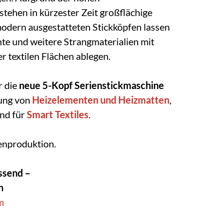
stehen in kürzester Zeit großflächige
modern ausgestatteten Stickköpfen lassen
te und weitere Strangmaterialien mit
r textilen Flächen ablegen.
r die
neue 5-Kopf Serienstickmaschine
gung von
Heizelementen und Heizmatten
,
nd für
Smart Textiles
.
enproduktion.
ssend –
n
m