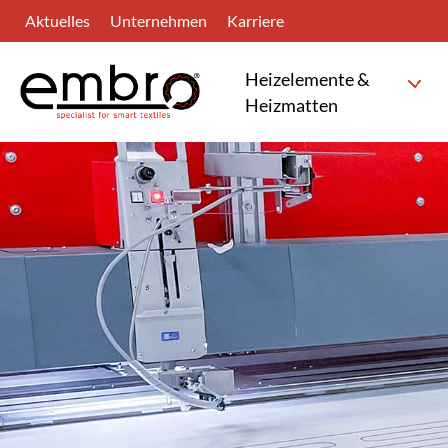
Skip
Aktuelles
Unternehmen
Karriere
to
main
Heizelemente &
content
Heizmatten