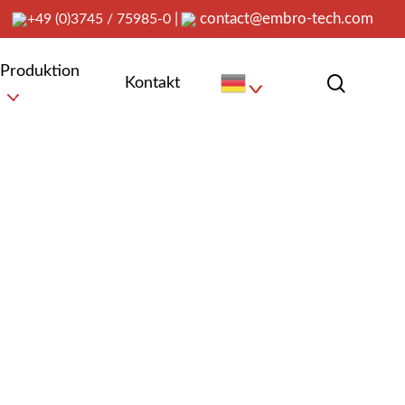
|
contact@embro-tech.com
+49 (0)3745 / 75985-0
Produktion
search
Kontakt