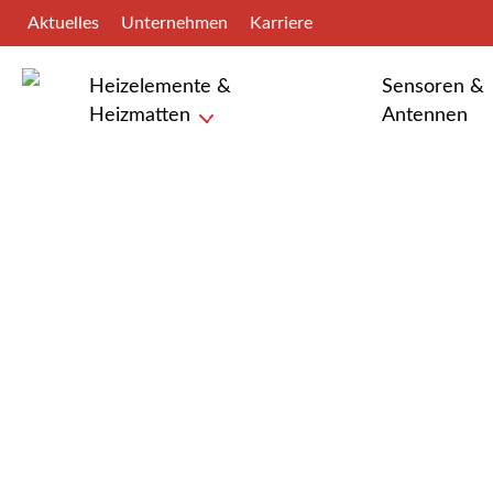
Skip
Aktuelles
Unternehmen
Karriere
to
main
Heizelemente &
Sensoren &
content
Heizmatten
Antennen