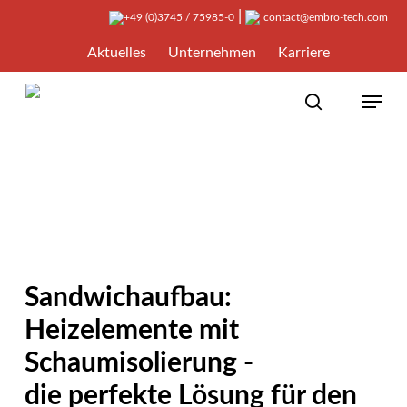
Skip
|
+49 (0)3745 / 75985-0
contact@embro-tech.com
to
Aktuelles
Unternehmen
Karriere
main
content
account
Menu
search
Sandwichaufbau:
Heizelemente mit
Schaumisolierung -
die perfekte Lösung für den