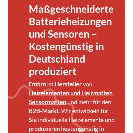
Maßge­schnei­derte
Batterie­heizungen
und Sensoren –
Kosten­­günstig in
Deutschland
produziert
Embro
ist
Hersteller
von
Heizelementen und Heizmatten
,
Sensormatten
und mehr für den
B2B-Markt
. Wir entwickeln für
Sie
individuelle Heizelemente und
produzieren
kostengünstig in