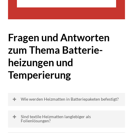
Fragen und Antworten
zum Thema Batterie­
heizungen und
Temperierung
Wie werden Heizmatten in Batteriepaketen befestigt?
Textile Heizmatten von Embro können auf
Sind textile Heizmatten langlebiger als
Folienlösungen?
verschiedene Arten integriert werden. Am
häufigsten kommen
selbstklebende Folien